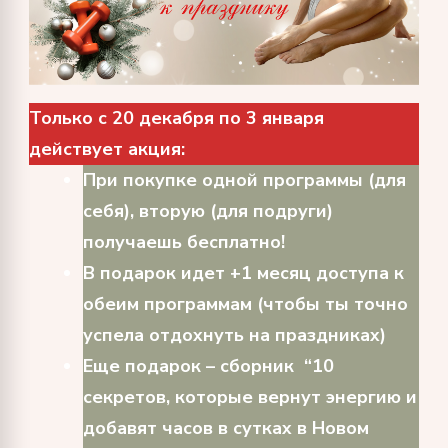
Только с 20 декабря по 3 января
действует акция:
При покупке одной программы (для
себя), вторую (для подруги)
получаешь бесплатно!
В подарок идет +1 месяц доступа к
обеим программам (чтобы ты точно
успела отдохнуть на праздниках)
Еще подарок – сборник “10
секретов, которые вернут энергию и
добавят часов в сутках в Новом